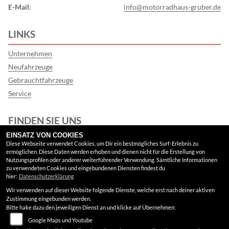
E-Mail:
info@motorradhaus-gruber.de
LINKS
Unternehmen
Neufahrzeuge
Gebrauchtfahrzeuge
Service
FINDEN SIE UNS
EINSATZ VON COOKIES
Google Maps
Diese Webseite verwendet Cookies, um Dir ein bestmögliches Surf-Erlebnis zu
ermöglichen. Diese Daten werden erhoben und dienen nicht für die Erstellung von
Nutzungsprofilen oder anderer weiterführender Verwendung. Sämtliche Informationen
RECHTLICHES
zu verwendeten Cookies und eingebundenen Diensten findest du
hier:
Datenschutzerklärung
Wir verwenden auf dieser Website folgende Dienste, welche erst nach deiner aktiven
AGB
Zustimmung eingebunden werden.
Bitte hake dazu den jeweiligen Dienst an und klicke auf Übernehmen:
Impressum
Google Maps und Youtube