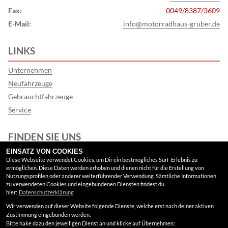
Fax:
0049/8387/3609
E-Mail:
info@motorradhaus-gruber.de
LINKS
Unternehmen
Neufahrzeuge
Gebrauchtfahrzeuge
Service
FINDEN SIE UNS
EINSATZ VON COOKIES
Google Maps
Diese Webseite verwendet Cookies, um Dir ein bestmögliches Surf-Erlebnis zu
ermöglichen. Diese Daten werden erhoben und dienen nicht für die Erstellung von
Nutzungsprofilen oder anderer weiterführender Verwendung. Sämtliche Informationen
RECHTLICHES
zu verwendeten Cookies und eingebundenen Diensten findest du
hier:
Datenschutzerklärung
Wir verwenden auf dieser Website folgende Dienste, welche erst nach deiner aktiven
AGB
Zustimmung eingebunden werden.
Bitte hake dazu den jeweiligen Dienst an und klicke auf Übernehmen:
Impressum