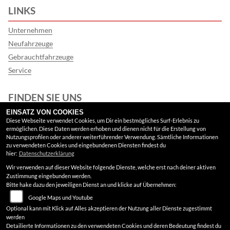
LINKS
Unternehmen
Neufahrzeuge
Gebrauchtfahrzeuge
Service
FINDEN SIE UNS
EINSATZ VON COOKIES
Google Maps
Diese Webseite verwendet Cookies, um Dir ein bestmögliches Surf-Erlebnis zu
ermöglichen. Diese Daten werden erhoben und dienen nicht für die Erstellung von
Nutzungsprofilen oder anderer weiterführender Verwendung. Sämtliche Informationen
RECHTLICHES
zu verwendeten Cookies und eingebundenen Diensten findest du
hier:
Datenschutzerklärung
Wir verwenden auf dieser Website folgende Dienste, welche erst nach deiner aktiven
AGB
Zustimmung eingebunden werden.
Bitte hake dazu den jeweiligen Dienst an und klicke auf Übernehmen:
Impressum
Google Maps und Youtube
Datenschutz
Optional kann mit Klick auf Alles akzeptieren der Nutzung aller Dienste zugestimmt
werden
Disclaimer
Detailierte Informationen zu den verwendeten Cookies und deren Bedeutung findest du